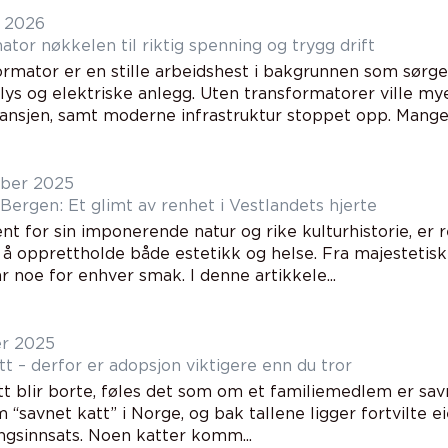
r 2026
Transformator nøkkelen til riktig spenning og trygg drift
rmator er en stille arbeidshest i bakgrunnen som sørger 
lys og elektriske anlegg. Uten transformatorer ville mye
ansjen, samt moderne infrastruktur stoppet opp. Mange h
ber 2025
Bergen: Et glimt av renhet i Vestlandets hjerte
ent for sin imponerende natur og rike kulturhistorie, er 
 å opprettholde både estetikk og helse. Fra majestetiske 
 noe for enhver smak. I denne artikkele...
er 2025
t – derfor er adopsjon viktigere enn du tror
tt blir borte, føles det som om et familiemedlem er s
 “savnet katt” i Norge, og bak tallene ligger fortvilte e
ingsinnsats. Noen katter komm...