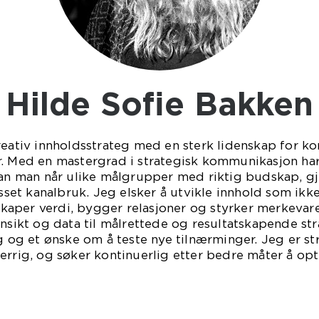
Hilde Sofie Bakken
kreativ innholdsstrateg med en sterk lidenskap for
r. Med en mastergrad i strategisk kommunikasjon ha
rdan man når ulike målgrupper med riktig budskap, g
asset kanalbruk. Jeg elsker å utvikle innhold som ikk
aper verdi, bygger relasjoner og styrker merkevare
nnsikt og data til målrettede og resultatskapende str
g og et ønske om å teste nye tilnærminger. Jeg er st
errig, og søker kontinuerlig etter bedre måter å op