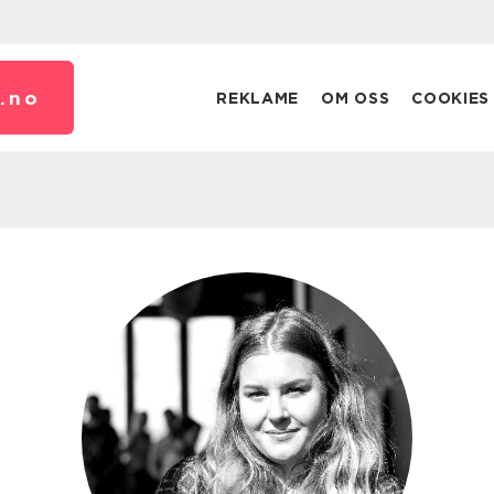
.
no
REKLAME
OM OSS
COOKIES