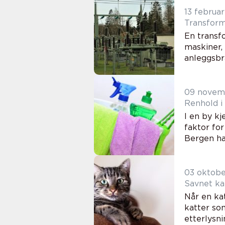
13 februa
En transfo
maskiner, 
anleggsbr
09 novem
Renhold i 
I en by kj
faktor for
Bergen har
03 oktob
Savnet kat
Når en ka
katter som
etterlysn