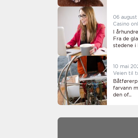
06 august
Casino on
I århundr
Fra de gl
stedene i 
10 mai 20
Veien til 
Båtførerp
farvann m
den of...