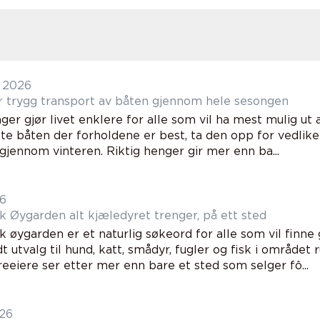
 2026
Båthenger trygg transport av båten gjennom hele sesongen
er gjør livet enklere for alle som vil ha mest mulig ut 
ette båten der forholdene er best, ta den opp for vedlike
gjennom vinteren. Riktig henger gir mer enn ba...
26
Dyrebutikk Øygarden alt kjæledyret trenger, på ett sted
 øygarden er et naturlig søkeord for alle som vil finne 
t utvalg til hund, katt, smådyr, fugler og fisk i område
eeiere ser etter mer enn bare et sted som selger fô...
026