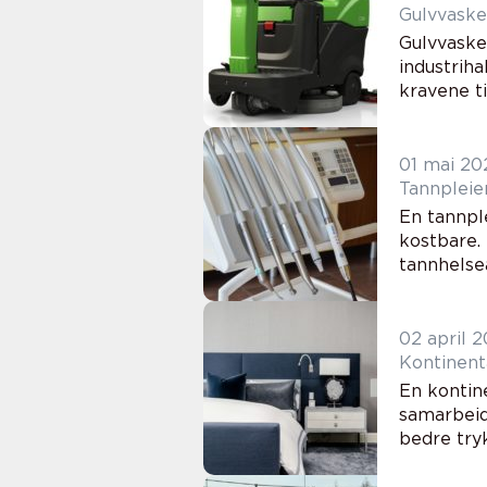
Gulvvaske
Gulvvaskem
industrih
kravene ti
01 mai 20
En tannpl
kostbare.
tannhelsea
02 april 
En kontin
samarbeid
bedre tryk