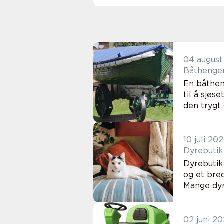
04 august
En båtheng
til å sjøs
den trygt 
10 juli 20
Dyrebutikk
og et bred
Mange dyr
02 juni 2