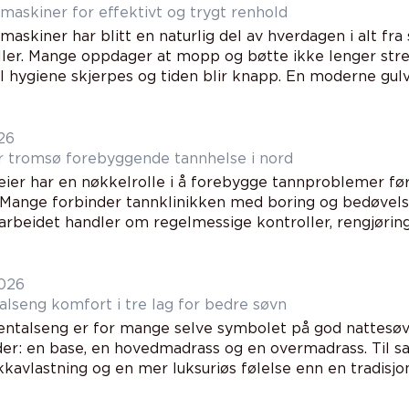
maskiner for effektivt og trygt renhold
askiner har blitt en naturlig del av hverdagen i alt fra 
aller. Mange oppdager at mopp og bøtte ikke lenger strek
l hygiene skjerpes og tiden blir knapp. En moderne gulvv
26
Tannpleier tromsø forebyggende tannhelse i nord
eier har en nøkkelrolle i å forebygge tannproblemer før
 Mange forbinder tannklinikken med boring og bedøvels
rbeidet handler om regelmessige kontroller, rengjøring 
2026
Kontinentalseng komfort i tre lag for bedre søvn
entalseng er for mange selve symbolet på god nattesøv
er: en base, en hovedmadrass og en overmadrass. Til s
kavlastning og en mer luksuriøs følelse enn en tradisjone