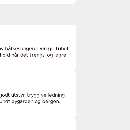
av båtsesongen. Den gir frihet
hold når det trengs, og lagre
godt utstyr, trygg veiledning
t rundt øygarden og bergen.