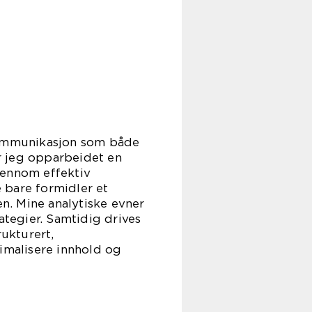
 kommunikasjon som både
r jeg opparbeidet en
jennom effektiv
e bare formidler et
n. Mine analytiske evner
ategier. Samtidig drives
rukturert,
timalisere innhold og