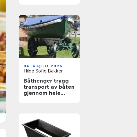
bør du vite før du
søker?
04. august 2026
Hilde Sofie Bakken
Båthenger trygg
transport av båten
gjennom hele
sesongen