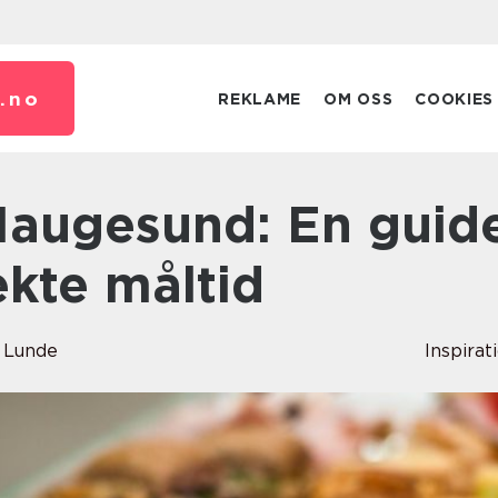
.
no
REKLAME
OM OSS
COOKIES
ekte måltid
 Lunde
Inspirat