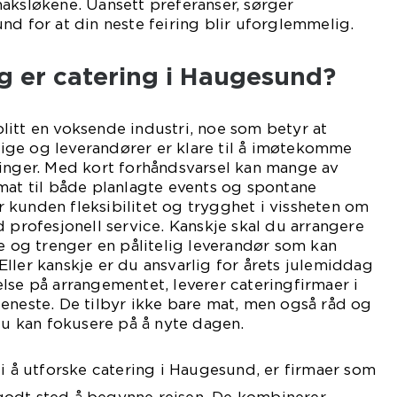
aksløkene. Uansett preferanser, sørger
nd for at din neste feiring blir uforglemmelig.
ig er catering i Haugesund?
itt en voksende industri, noe som betyr at
elige og leverandører er klare til å imøtekomme
linger. Med kort forhåndsvarsel kan mange av
mat til både planlagte events og spontane
 kunden fleksibilitet og trygghet i vissheten om
d profesjonell service. Kanskje skal du arrangere
se og trenger en pålitelig leverandør som kan
ller kanskje er du ansvarlig for årets julemiddag
lse på arrangementet, leverer cateringfirmaer i
eneste. De tilbyr ikke bare mat, men også råd og
 du kan fokusere på å nyte dagen.
 i å utforske catering i Haugesund, er firmaer som