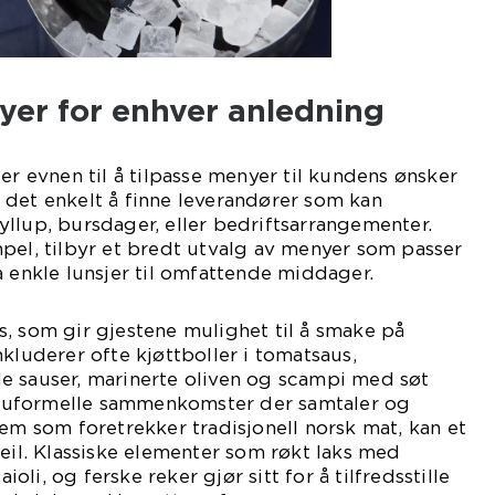
yer for enhver anledning
er evnen til å tilpasse menyer til kundens ønsker
 det enkelt å finne leverandører som kan
llup, bursdager, eller bedriftsarrangementer.
pel, tilbyr et bredt utvalg av menyer som passer
a enkle lunsjer til omfattende middager.
, som gir gjestene mulighet til å smake på
kluderer ofte kjøttboller i tomatsaus,
e sauser, marinerte oliven og scampi med søt
for uformelle sammenkomster der samtaler og
dem som foretrekker tradisjonell norsk mat, kan et
feil. Klassiske elementer som røkt laks med
li, og ferske reker gjør sitt for å tilfredsstille