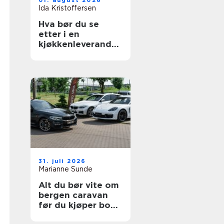
01. august 2026
Ida Kristoffersen
Hva bør du se
etter i en
kjøkkenleverandør
?
31. juli 2026
Marianne Sunde
Alt du bør vite om
bergen caravan
før du kjøper bobil
eller campingvogn