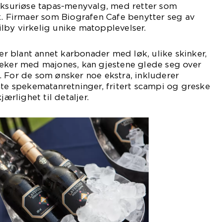
luksuriøse tapas-menyvalg, med retter som
k. Firmaer som Biografen Cafe benytter seg av
tilby virkelig unike matopplevelser.
 blant annet karbonader med løk, ulike skinker,
reker med majones, kan gjestene glede seg over
 For de som ønsker noe ekstra, inkluderer
ate spekematanretninger, fritert scampi og greske
jærlighet til detaljer.