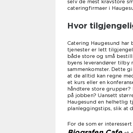
selv de mest kravstore sm
cateringfirmaer i Haugesu
Hvor tilgjengel
Catering Haugesund har bl
tjenester er lett tilgjeng
både store og små bestil
byens leverandører tilby 
sammenkomster. Dette gir
at de alltid kan regne me
et kurs eller en konferan
håndtere store grupper? E
på jobben? Uansett større
Haugesund en helhetlig tj
planleggingstips, slik at
For de som er interessert
Biografen Cafe