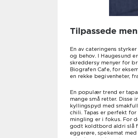
Tilpassede men
En av cateringens styrker 
og behov. I Haugesund er
skreddersy menyer for bry
Biografen Cafe, for eksem
en rekke begivenheter, fr
En populær trend er tapas
mange små retter. Disse in
kyllingspyd med smakfull
chili. Tapas er perfekt 
mingling er i fokus. For 
godt koldtbord aldri slå 
eggerøre, spekemat med aio