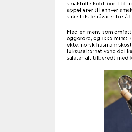
smakfulle koldtbord til 
appellerer til enhver sma
slike lokale råvarer for å 
Med en meny som omfatter
eggerøre, og ikke minst 
ekte, norsk husmannskost.
luksusalternativene delik
salater alt tilberedt med k