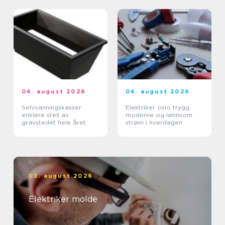
04. august 2026
04. august 2026
Selvvanningskasser
Elektriker oslo trygg,
enklere stell av
moderne og lønnsom
gravstedet hele året
strøm i hverdagen
03. august 2026
Elektriker molde