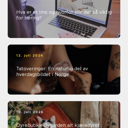
Hva er et lms og hvorfor blir det så viktig
for læring?
12. juli 2026
Tatoveringer: En naturlig del av
hverdagsbildet i Norge
10. juli 2026
Dyrebutikk Øygarden alt kjæledyret