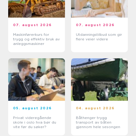
07. august 2026
07. august 2026
Maskinførerkurs for
Utdanningstilbud som gir
trygg og effektiv bruk av
flere veier videre
anleggsmaskiner
05. august 2026
04. august 2026
Privat videregående
Båthenger trygg
skole i oslo hva bør du
transport av båten
vite før du søker?
gjennom hele sesongen