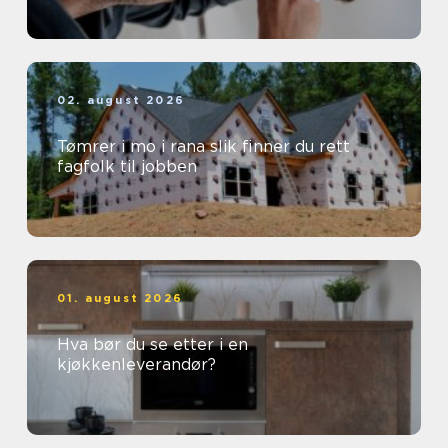
02. august 2026
Tømrer i mo i rana slik finner du rett
fagfolk til jobben
01. august 2026
Hva bør du se etter i en
kjøkkenleverandør?