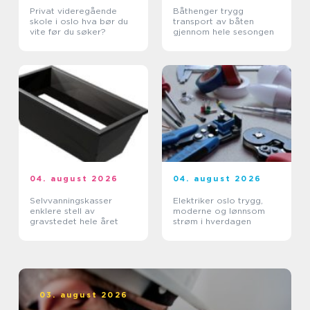
Privat videregående
Båthenger trygg
skole i oslo hva bør du
transport av båten
vite før du søker?
gjennom hele sesongen
04. august 2026
04. august 2026
Selvvanningskasser
Elektriker oslo trygg,
enklere stell av
moderne og lønnsom
gravstedet hele året
strøm i hverdagen
03. august 2026