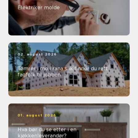
Elektriker molde
02. august 2026
Tømrer i mo i rana slik finner du rett
fagfolk til jobben
01. august 2026
Hva bør du se etter i en
kjøkkenleverandør?