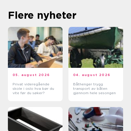
Flere nyheter
05. august 2026
04. august 2026
Privat videregående
Båthenger trygg
skole i oslo hva bør du
transport av båten
vite før du søker?
gjennom hele sesongen