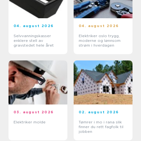
04. august 2026
04. august 2026
Selvvanningskasser
Elektriker oslo trygg,
enklere stell av
moderne og lønnsom
gravstedet hele året
strøm i hverdagen
03. august 2026
02. august 2026
Elektriker molde
Tømrer i mo i rana slik
finner du rett fagfolk til
jobben