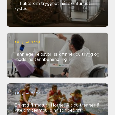
Tilfluktsrom trygghet når samfunnet
rystes
30. juni 2026
Tannlege i eidsvoll slik finner du trygg og
moderne tannbehandling
20. juni 2026
En god firmatur i Norge: Alt du trenger å
vite om teambuilding for bedrift