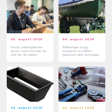
05. august 2026
04. august 2026
Privat videregående
Båthenger trygg
skole i oslo hva bør du
transport av båten
vite før du søker?
gjennom hele sesongen
04. august 2026
04. august 2026