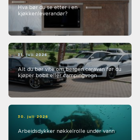
Hva bør du se etter i en
kjøkkenleverandør?
31. juli 2026
Alt du bør vite om bergen caravan før du
kjøper bobil eller campingvogn
30. juli 2026
Arbeidsdykker nøkkelrolle under vann