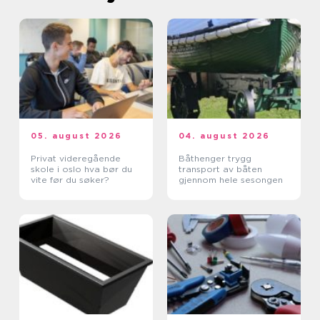
05. august 2026
04. august 2026
Privat videregående
Båthenger trygg
skole i oslo hva bør du
transport av båten
vite før du søker?
gjennom hele sesongen