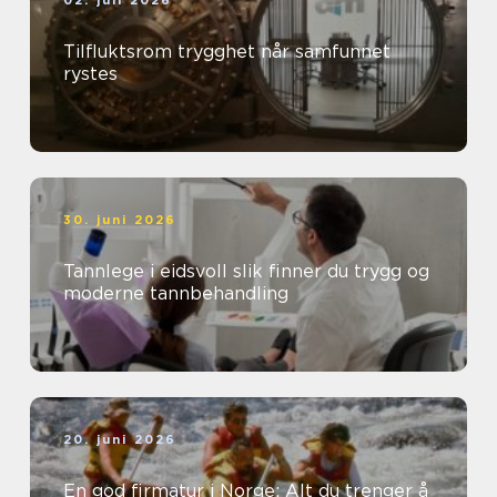
02. juli 2026
Tilfluktsrom trygghet når samfunnet
rystes
30. juni 2026
Tannlege i eidsvoll slik finner du trygg og
moderne tannbehandling
20. juni 2026
En god firmatur i Norge: Alt du trenger å