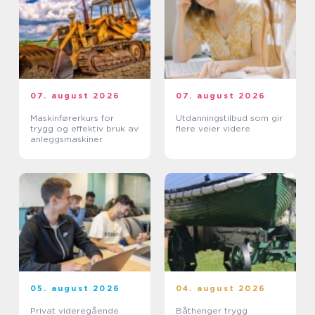
07. august 2026
07. august 2026
Maskinførerkurs for
Utdanningstilbud som gir
trygg og effektiv bruk av
flere veier videre
anleggsmaskiner
05. august 2026
04. august 2026
Privat videregående
Båthenger trygg