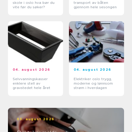
skole i oslo hva bør du
transport av båten
vite før du søker?
gjennom hele sesongen
04. august 2026
04. august 2026
Selvvanningskasser
Elektriker oslo trygg,
enklere stell av
moderne og lønnsom
gravstedet hele året
strøm i hverdagen
03. august 2026