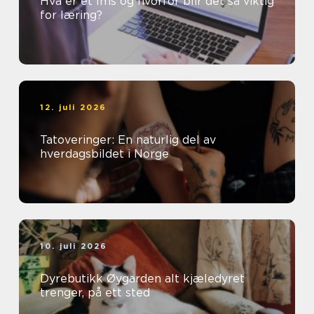
Hva er et lms og hvorfor blir det så viktig
for læring?
12. juli 2026
Tatoveringer: En naturlig del av
hverdagsbildet i Norge
10. juli 2026
Dyrebutikk Øygarden alt kjæledyret
trenger, på ett sted