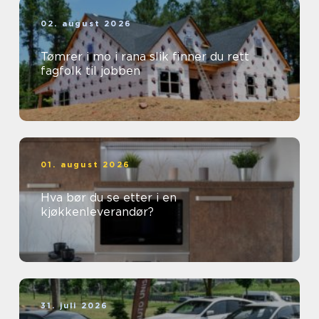
02. august 2026
Tømrer i mo i rana slik finner du rett
fagfolk til jobben
01. august 2026
Hva bør du se etter i en
kjøkkenleverandør?
31. juli 2026