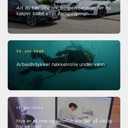
Alt du bør vite om bergen caravan før du
kjøper bobil eller campingvogn
30. juli 2026
Arbeidsdykker nøkkelrolle under vann
17. juli 2026
Hva er et lms og hvorfor blir det så viktig
for læring?