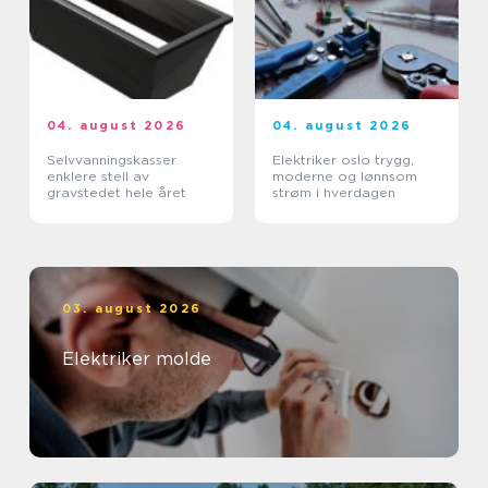
04. august 2026
04. august 2026
Selvvanningskasser
Elektriker oslo trygg,
enklere stell av
moderne og lønnsom
gravstedet hele året
strøm i hverdagen
03. august 2026
Elektriker molde