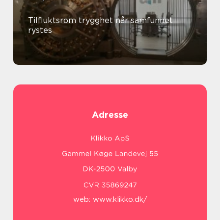
Tilfluktsrom trygghet når samfunnet
rystes
Adresse
web:
www.klikko.dk/