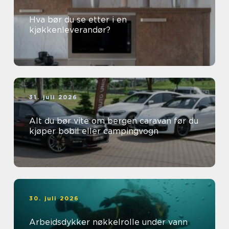
Hva bør du se etter i en
kjøkkenleverandør?
31. juli 2026
Alt du bør vite om bergen caravan før du
kjøper bobil eller campingvogn
30. juli 2026
Arbeidsdykker nøkkelrolle under vann