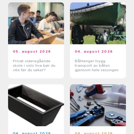
05. august 2026
04. august 2026
Privat videregående
Båthenger trygg
skole i oslo hva bør du
transport av båten
vite før du søker?
gjennom hele sesongen
04. august 2026
04. august 2026