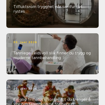
Tilfluktsrom trygghet når samfunnet
rystes
30. juni 2026
Tannlege i eidsvoll slik finner du trygg og
moderne tannbehandling
20. juni 2026
En god firmatur i Norge: Alt du trenger å
vite om teambuilding for bedrift