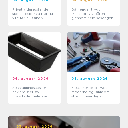
05. august 2026
04. august 2026
Privat videregående
Båthenger trygg
skole i oslo hva bør du
transport av båten
vite før du søker?
gjennom hele sesongen
04. august 2026
04. august 2026
Selvvanningskasser
Elektriker oslo trygg,
enklere stell av
moderne og lønnsom
gravstedet hele året
strøm i hverdagen
03. august 2026