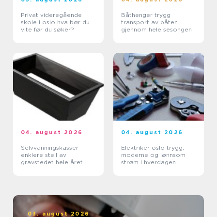
Privat videregående
Båthenger trygg
skole i oslo hva bør du
transport av båten
vite før du søker?
gjennom hele sesongen
04. august 2026
04. august 2026
Selvvanningskasser
Elektriker oslo trygg,
enklere stell av
moderne og lønnsom
gravstedet hele året
strøm i hverdagen
03. august 2026