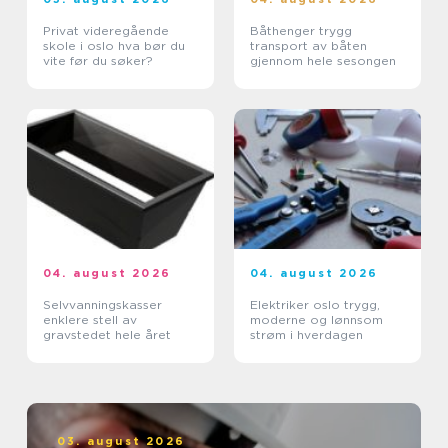
Privat videregående
Båthenger trygg
skole i oslo hva bør du
transport av båten
vite før du søker?
gjennom hele sesongen
04. august 2026
04. august 2026
Selvvanningskasser
Elektriker oslo trygg,
enklere stell av
moderne og lønnsom
gravstedet hele året
strøm i hverdagen
03. august 2026