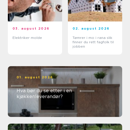
03. august 2026
02. august 2026
Elektriker molde
Tømrer i mo i rana slik
finner du rett fagfolk til
jobben
01. august 2026
Hva bør du se etter i en
kjøkkenleverandør?