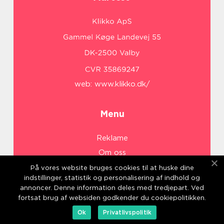
web:
www.klikko.dk/
Menu
Reklame
Om oss
Cookies
På vores website bruges cookies til at huske dine
indstillinger, statistik og personalisering af indhold og
Kontakt Oss
annoncer. Denne information deles med tredjepart. Ved
Sitemap
fortsat brug af websiden godkender du cookiepolitikken.
Ok
Privatlivspolitik