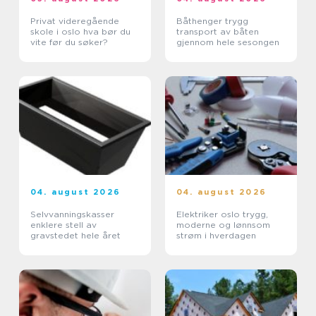
Privat videregående
Båthenger trygg
skole i oslo hva bør du
transport av båten
vite før du søker?
gjennom hele sesongen
04. august 2026
04. august 2026
Selvvanningskasser
Elektriker oslo trygg,
enklere stell av
moderne og lønnsom
gravstedet hele året
strøm i hverdagen