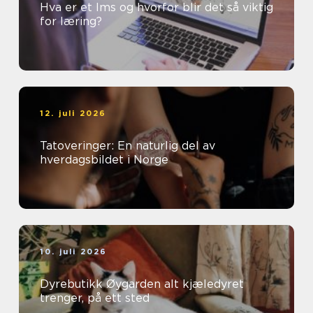
Hva er et lms og hvorfor blir det så viktig
for læring?
12. juli 2026
Tatoveringer: En naturlig del av
hverdagsbildet i Norge
10. juli 2026
Dyrebutikk Øygarden alt kjæledyret
trenger, på ett sted